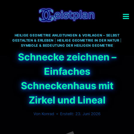
Zum
Inhalt
springen
HEILIGE GEOMETRIE ANLEITUNGEN & VORLAGEN – SELBST
GESTALTEN & ERLEBEN
|
HEILIGE GEOMETRIE IN DER NATUR
|
SYMBOLE & BEDEUTUNG DER HEILIGEN GEOMETRIE
Schnecke zeichnen –
Einfaches
Schneckenhaus mit
Zirkel und Lineal
Von
Konrad
23. Juni 2026