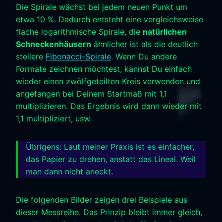
Die Spirale wächst bei jedem neuen Punkt um
etwa 10 %. Dadurch entsteht eine vergleichsweise
flache logarithmische Spirale, die
natürlichen
Schneckenhäusern
ähnlicher ist als die deutlich
steilere
Fibonacci-Spirale
. Wenn Du andere
Formate zeichnen möchtest, kannst Du einfach
wieder einen zwölfgeteilten Kreis verwenden und
angefangen bei Deinem Startmaß mit 1,1
multiplizieren. Das Ergebnis wird dann wieder mit
1,1 multipliziert, usw.
Übrigens: Laut meiner Praxis ist es einfacher,
das Papier zu drehen, anstatt das Lineal. Weil
man dann nicht aneckt.
Die folgenden Bilder zeigen drei Beispiele aus
dieser Messreihe. Das Prinzip bleibt immer gleich,