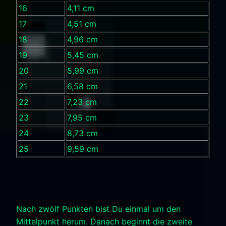
16
4,11 cm
17
4,51 cm
18
4,96 cm
19
5,45 cm
20
5,99 cm
21
6,58 cm
22
7,23 cm
23
7,95 cm
24
8,73 cm
25
9,59 cm
Nach zwölf Punkten bist Du einmal um den
Mittelpunkt herum. Danach beginnt die zweite