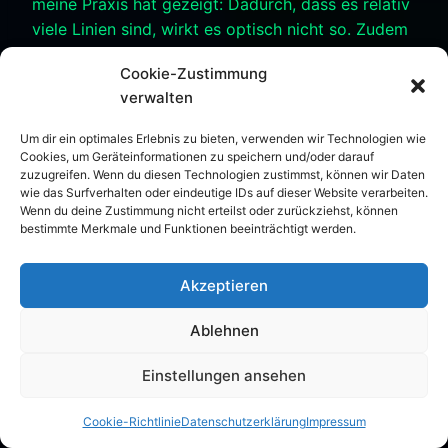
meine Praxis hat gezeigt: Dadurch, dass es relativ
viele Linien sind, wirkt es optisch nicht so. Zudem
ist auch möglich, künstlerisch sie leicht gebogen
Cookie-Zustimmung
zu machen. Ich würde aber davon abraten, ich
verwalten
habe es selbst versucht. Es reicht als Linie. Später
nach dem Schattieren fällt das gar nicht auf.
Um dir ein optimales Erlebnis zu bieten, verwenden wir Technologien wie
Cookies, um Geräteinformationen zu speichern und/oder darauf
zuzugreifen. Wenn du diesen Technologien zustimmst, können wir Daten
Diese Linie zeigt also den Verlauf der
wie das Surfverhalten oder eindeutige IDs auf dieser Website verarbeiten.
Schneckenhaus-Spirale
und wird später beim
Wenn du deine Zustimmung nicht erteilst oder zurückziehst, können
bestimmte Merkmale und Funktionen beeinträchtigt werden.
Ausarbeiten weicher und natürlicher wirken.
Akzeptieren
Man könnte auch eine Urzeitschnecke damit
meinen. Die sind auch ein bisschen „kantiger“.
Ablehnen
Oder?
Einstellungen ansehen
Cookie-Richtlinie
Datenschutzerklärung
Impressum