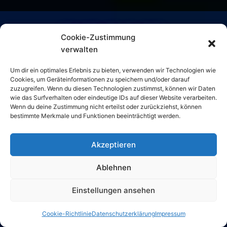
GEISTPLAN FOLGEN:
Cookie-Zustimmung
verwalten
YouTube
Telegram
Facebook
Facebook Gruppe
Pinterest
Google Bewertungen
Um dir ein optimales Erlebnis zu bieten, verwenden wir Technologien wie
Cookies, um Geräteinformationen zu speichern und/oder darauf
E-Mail
zuzugreifen. Wenn du diesen Technologien zustimmst, können wir Daten
wie das Surfverhalten oder eindeutige IDs auf dieser Website verarbeiten.
UNTERSTÜTZE UNSERE ARBEIT
Wenn du deine Zustimmung nicht erteilst oder zurückziehst, können
bestimmte Merkmale und Funktionen beeinträchtigt werden.
Akzeptieren
Ablehnen
Einstellungen ansehen
Cookie-Richtlinie
Datenschutzerklärung
Impressum