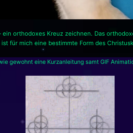
 – ein orthodoxes Kreuz zeichnen. Das orthodox
 ist für mich eine bestimmte Form des Christus
 wie gewohnt eine Kurzanleitung samt GIF Animati