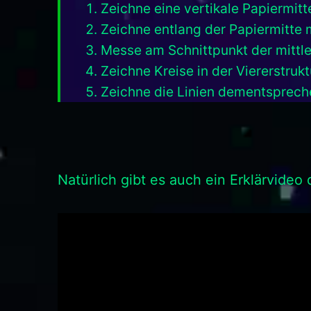
Zeichne eine vertikale Papiermitte
Zeichne entlang der Papiermitte
Messe am Schnittpunkt der mittle
Zeichne Kreise in der Viererstruk
Zeichne die Linien dementspreche
Natürlich gibt es auch ein Erklärvideo 