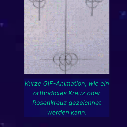
Kurze GIF-Animation, wie ein
orthodoxes Kreuz oder
Rosenkreuz gezeichnet
werden kann.