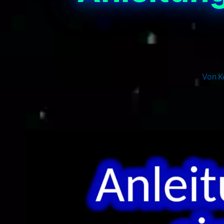
Von
K